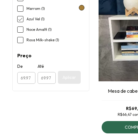
Marrom (1)
Azul Vel (1)
Noce Amalfi (1)
Rosa Milk-shake (1)
Preço
De
Até
Aplicar
Mesa de cabe
R$69
R$66,47
co
COMP