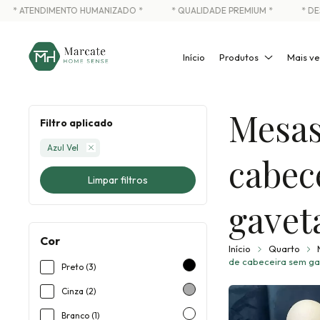
* ATENDIMENTO HUMANIZADO *
* QUALIDADE PREMIUM *
* DES
Início
Produtos
Mais ve
Mesas
Filtro aplicado
Azul Vel
cabec
Limpar filtros
gavet
Cor
Início
Quarto
de cabeceira sem g
Preto (3)
Cinza (2)
Branco (1)