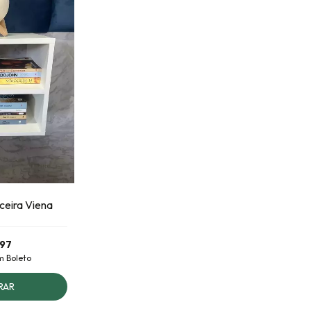
ceira Viena
,97
m
Boleto
RAR