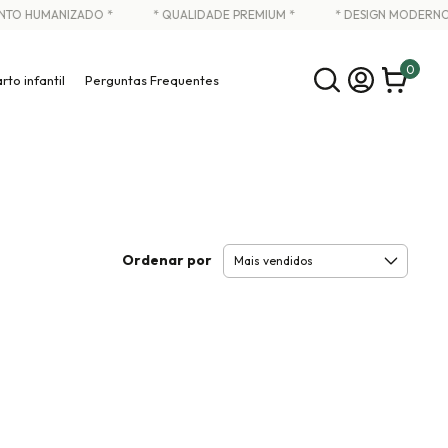
TO HUMANIZADO *
* QUALIDADE PREMIUM *
* DESIGN MODERNO *
0
rto infantil
Perguntas Frequentes
Ordenar por