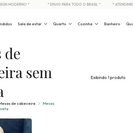
IGN MODERNO *
* ENVIO PARA TODO O BRASIL *
* ATENDIMEN
ndidos
Sala de estar
Quarto
Cozinha
Banheiro
Qua
 de
eira sem
Exibindo 1 produto
a
Mesas de cabeceira
Mesas
aveta