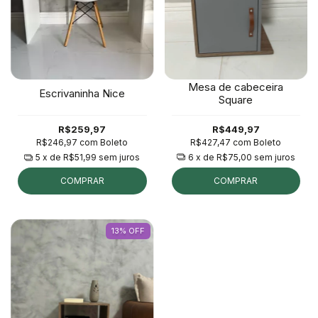
Mesa de cabeceira
Escrivaninha Nice
Square
R$449,97
R$259,97
R$427,47
com
Boleto
R$246,97
com
Boleto
6
x de
R$75,00
sem juros
5
x de
R$51,99
sem juros
COMPRAR
COMPRAR
13
%
OFF