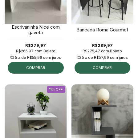
Escrivaninha Nice com
Bancada Roma Gourmet
gaveta
R$279,97
R$289,97
R$265,97
com
Boleto
R$275,47
com
Boleto
5
x de
R$55,99
sem juros
5
x de
R$57,99
sem juros
COMPRAR
COMPRAR
11
%
OFF