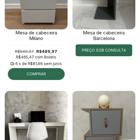
Mesa de cabeceira
Mesa de cabeceira
Milano
Barcelona
PREÇO SOB CONSULTA
R$549,97
R$489,97
R$465,47
com
Boleto
6
x de
R$81,66
sem juros
COMPRAR