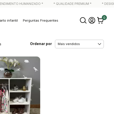
NDIMENTO HUMANIZADO *
* QUALIDADE PREMIUM *
* DESIGN
0
rto infantil
Perguntas Frequentes
Ordenar por
s