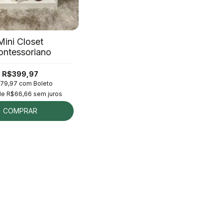
Mini Closet
ntessoriano
R$399,97
79,97
com
Boleto
de
R$66,66
sem juros
COMPRAR