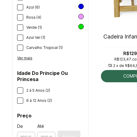
Azul (6)
Rosa (4)
Verde (1)
Cadeira Infan
Azul Vel (1)
Carvalho Tropical (1)
R$129
Ver mais
R$123,47
c
2
x de
R$64,
Idade Do Príncipe Ou
COMP
Princesa
2 à 5 Anos (2)
6 à 12 Anos (2)
Preço
De
Até
Aplicar