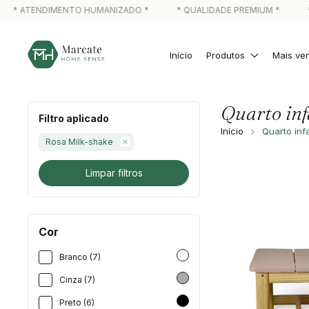
* ATENDIMENTO HUMANIZADO *
* QUALIDADE PREMIUM *
* 
Início
Produtos
Mais ve
Quarto inf
Filtro aplicado
Início
Quarto infa
Rosa Milk-shake
Limpar filtros
Cor
Branco (7)
Cinza (7)
Preto (6)