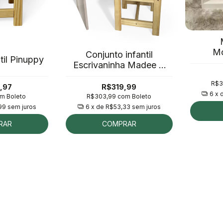
Mo
Conjunto infantil
til Pinuppy
Escrivaninha Madee +
Cadeira Pinuppy
R$3
,97
R$319,99
6
x 
om
Boleto
R$303,99
com
Boleto
99
sem juros
6
x de
R$53,33
sem juros
RAR
COMPRAR