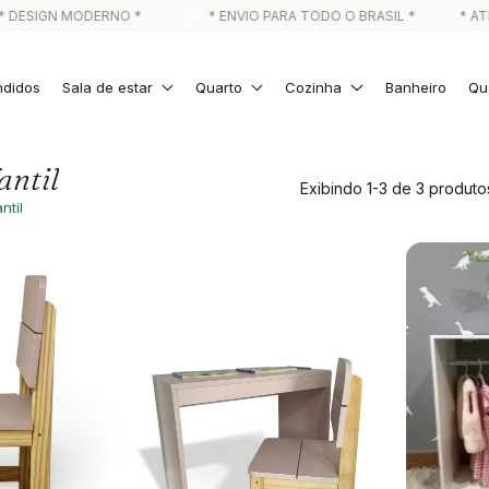
DESIGN MODERNO *
* ENVIO PARA TODO O BRASIL *
* ATE
ndidos
Sala de estar
Quarto
Cozinha
Banheiro
Qua
antil
Exibindo 1-3 de 3 produto
ntil