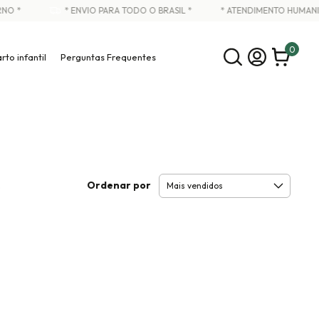
O *
* ENVIO PARA TODO O BRASIL *
* ATENDIMENTO HUMANIZ
0
rto infantil
Perguntas Frequentes
Ordenar por
s