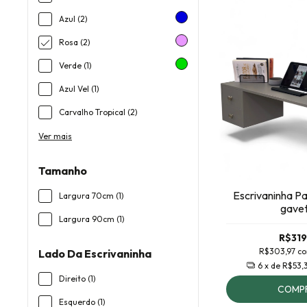
Azul (2)
Rosa (2)
Verde (1)
Azul Vel (1)
Carvalho Tropical (2)
Ver mais
Tamanho
Escrivaninha P
Largura 70cm (1)
gave
Largura 90cm (1)
R$319
R$303,97
c
Lado Da Escrivaninha
6
x de
R$53,
Direito (1)
COMP
Esquerdo (1)