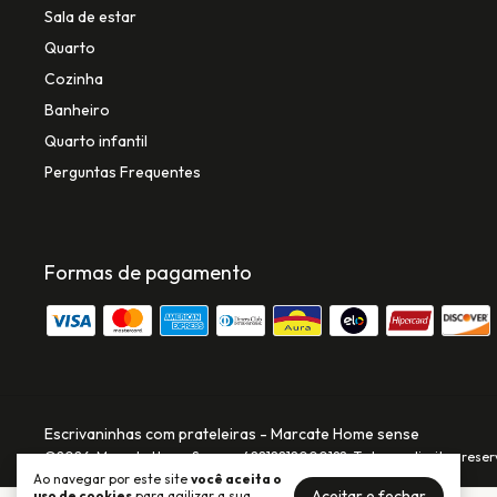
Sala de estar
Quarto
Cozinha
Banheiro
Quarto infantil
Perguntas Frequentes
Formas de pagamento
Escrivaninhas com prateleiras
- Marcate Home sense
©2026. Marcate Home Sense - 42212212000182. Todos os direitos reser
Ao navegar por este site
você aceita o
Aceitar e fechar
uso de cookies
para agilizar a sua