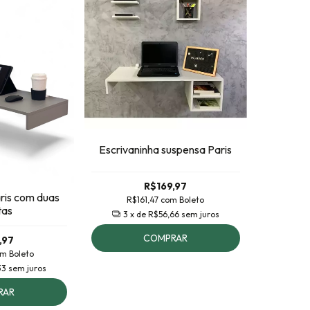
Escrivaninha suspensa Paris
R$169,97
aris com duas
R$161,47
com
Boleto
tas
3
x de
R$56,66
sem juros
COMPRAR
,97
om
Boleto
33
sem juros
RAR