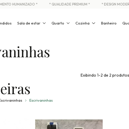
ENTO HUMANIZADO *
* QUALIDADE PREMIUM *
* DESIGN MODERN
ndidos
Sala de estar
Quarto
Cozinha
Banheiro
Qua
vaninhas
Exibindo 1-2 de 2 produto
eiras
Escrivaninhas
Escrivaninhas