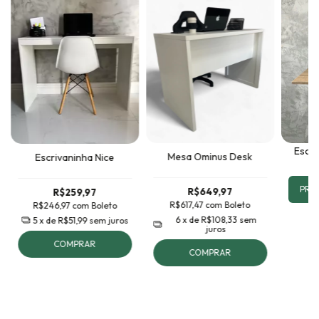
Escri
Mesa Ominus Desk
Escrivaninha Nice
PRE
R$649,97
R$259,97
R$617,47
com
Boleto
R$246,97
com
Boleto
6
x de
R$108,33
sem
5
x de
R$51,99
sem juros
juros
COMPRAR
COMPRAR