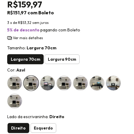
R$159,97
R$151,97
com
Boleto
3
x de
R$53,32
sem juros
5% de desconto
pagando com Boleto
Ver mais detalhes
Tamanho:
Largura 70cm
Largura 70cm
Largura 90cm
Cor:
Azul
Lado da escrivaninha:
Direito
Direito
Esquerdo